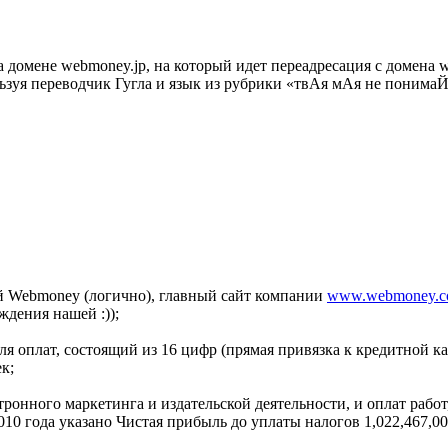
на домене webmoney.jp, на который идет переадресация с домена 
зуя переводчик Гугла и язык из рубрики «твАя мАя не понимаЙ»
ей Webmoney (логично), главный сайт компании
www.webmoney.co
ждения нашей :));
для оплат, состоящий из 16 цифр (прямая привязка к кредитной
к;
ктронного маркетинга и издательской деятельности, и оплат рабо
2010 года указано Чистая прибыль до уплаты налогов 1,022,467,00