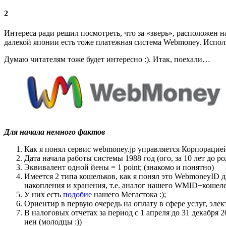
2
Интереса ради решил посмотреть, что за «зверь», расположен 
далекой японии есть тоже платежная система Webmoney. Исполь
Думаю читателям тоже будет интересно :). Итак, поехали…
Для начала немного фактов
Как я понял сервис webmoney.jp управляется Корпораци
Дата начала работы системы 1988 год (ого, за 10 лет до ро
Эквивалент одной йены = 1 point; (знакомо и понятно)
Имеется 2 типа кошельков, как я понял это WebmoneyID 
накопления и хранения, т.е. аналог нашего WMID+кошеле
У них есть
подобие
нашего Мегастока :);
Ориентир в первую очередь на оплату в сфере услуг, эле
В налоговых отчетах за период с 1 апреля до 31 декабря 
иен (молодцы :))