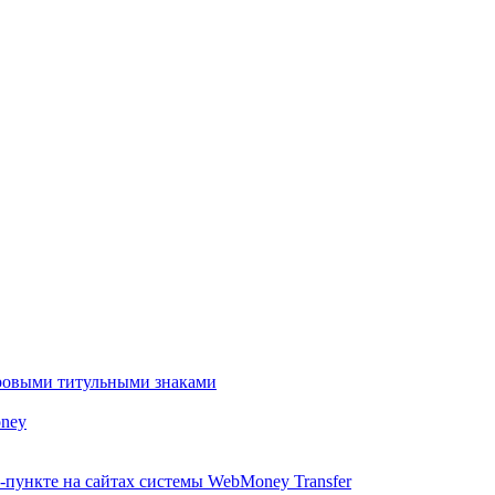
ровыми титульными знаками
ney
ункте на сайтах системы WebMoney Transfer