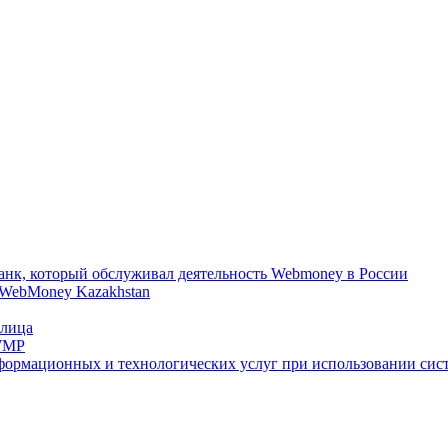
нк, который обслуживал деятельность Webmoney в России
 WebMoney Kazakhstan
 лица
 WMP
формационных и технологических услуг при использовании сист