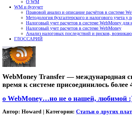
О WM
WM и бухучет
Правовой анализ и описание расчётов в системе We
Методология бухгалтерского и налогового учета у 
Налоговый учет расчетов в системе WebMoney дл
Налоговый учет расчетов в системе WebMoney
Анализ налоговых последствий и рисков, возника
ГЛОССАРИЙ
WebMoney Transfer — международная сист
время к системе присоединилось более 
о WebMoney…но не о нашей, любимой :
Автор:
Howard
| Категория:
Статьи о других пла